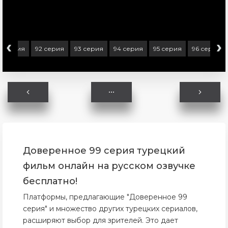
‹
›
91 серия
92 серия
93 серия
94 серия
95 серия
96 серия
Доверенное 99 серия турецкий
фильм онлайн на русском озвучке
бесплатно!
Платформы, предлагающие "Доверенное 99
серия" и множество других турецких сериалов,
расширяют выбор для зрителей. Это дает