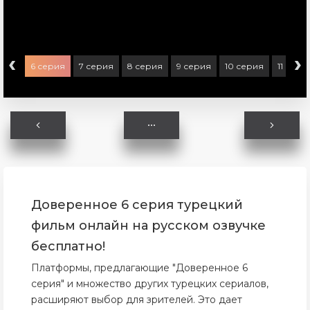
‹
›
ерия
6 серия
7 серия
8 серия
9 серия
10 серия
11 сери
Доверенное 6 серия турецкий
фильм онлайн на русском озвучке
бесплатно!
Платформы, предлагающие "Доверенное 6
серия" и множество других турецких сериалов,
расширяют выбор для зрителей. Это дает