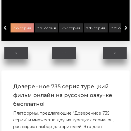
‹
›
ерия
735 серия
736 серия
737 серия
738 серия
739 серия
Доверенное 735 серия турецкий
фильм онлайн на русском озвучке
бесплатно!
Платформы, предлагающие "Доверенное 735
серия" и множество других турецких сериалов,
расширяют выбор для зрителей. Это дает