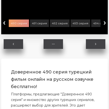
‹
›
ерия
490 серия
491 серия
492 серия
493 серия
494 сери
Доверенное 490 серия турецкий
фильм онлайн на русском озвучке
бесплатно!
Платформы, предлагающие "Доверенное 490
серия" и множество других турецких сериалов,
расширяют выбор для зрителей. Это дает