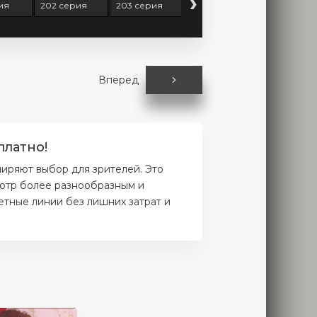
›
ия
202 серия
203 серия
204 серия
205 серия
Вперед
платно!
иряют выбор для зрителей. Это
мотр более разнообразным и
етные линии без лишних затрат и