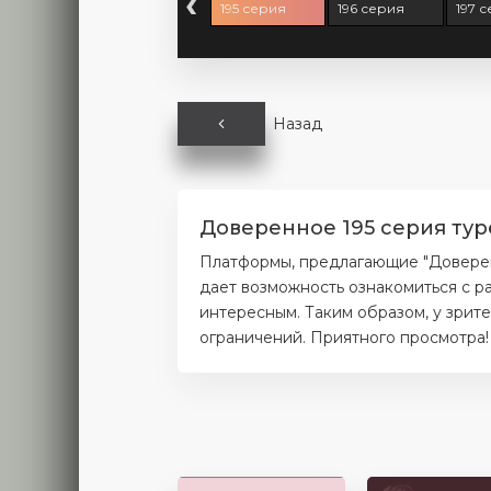
‹
3 серия
194 серия
195 серия
196 серия
197 
Назад
Доверенное 195 серия тур
Платформы, предлагающие "Доверенн
дает возможность ознакомиться с р
интересным. Таким образом, у зрит
ограничений. Приятного просмотра!