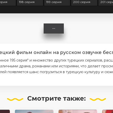
серия
198 серия
199 серия
200 серия
201 сер
ецкий фильм онлайн на русском озвучке бес
ое 195 серия" и множество других турецких сериалов, расш
азличными драма, романами или историями, что делает прос
елей появляется шанс погрузиться в турецкую культуру и сюж
Смотрите
также: