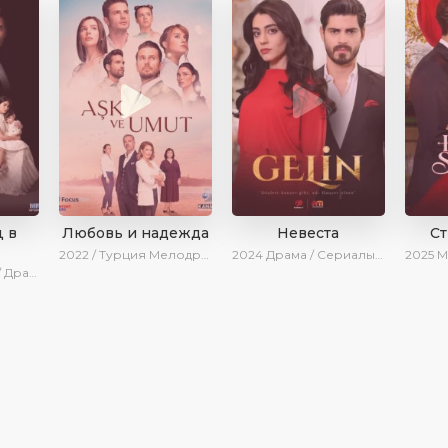
 в
Любовь и надежда
Невеста
С
2022 / Турция
Мелодрама / Драма / BeniAffet
2024
Драма / Сериалы 2024
2025
Мело
нки / Сериалы 2025