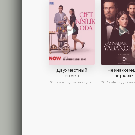
Двухместный
Незнакомец
номер
зеркале
2025
Мелодрама / Драма / Комедия / Новинки / Сериалы 2025
2025
Мелодрама / Драма / SesDizi / AlisaDirilis / Нови