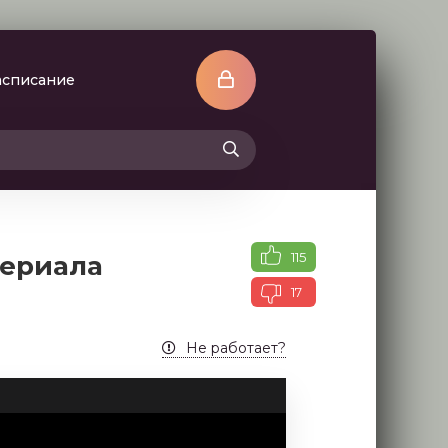
асписание
115
сериала
17
Не работает?