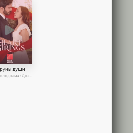
труны души
драма / Драма / Новинки / Сериалы 2025