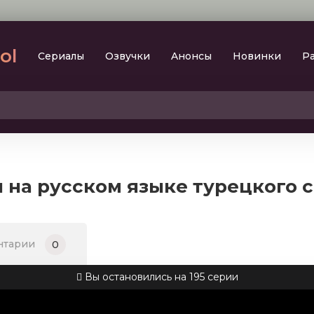
lol
Сериалы
Oзвучки
Aнoнcы
Новинки
Р
2023
SesDizi
2024
BeniBirakma
2025
Ирина Котова
я на русском языке турецкого 
AveTurk
Мелодрама
AlisaDirilis
Драма
BeniAffet
нтарии
0
Исторический
Turok1990
Детектив
Вы остановились на 195 серии
Боевик
Военный