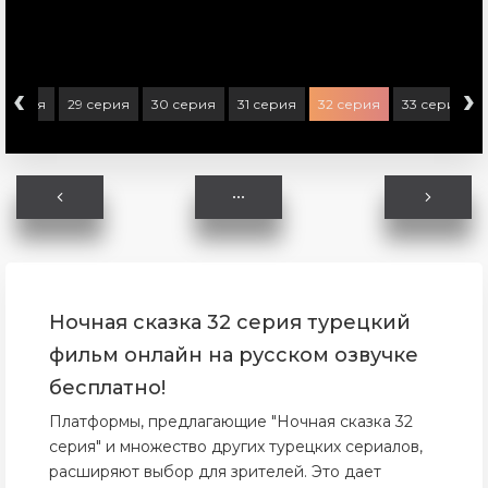
‹
›
 серия
29 серия
30 серия
31 серия
32 серия
33 серия
Ночная сказка 32 серия турецкий
фильм онлайн на русском озвучке
бесплатно!
Платформы, предлагающие "Ночная сказка 32
серия" и множество других турецких сериалов,
расширяют выбор для зрителей. Это дает