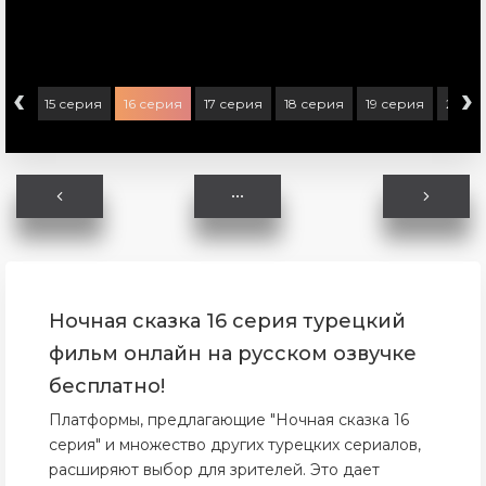
‹
›
ерия
15 серия
16 серия
17 серия
18 серия
19 серия
20 се
Ночная сказка 16 серия турецкий
фильм онлайн на русском озвучке
бесплатно!
Платформы, предлагающие "Ночная сказка 16
серия" и множество других турецких сериалов,
расширяют выбор для зрителей. Это дает