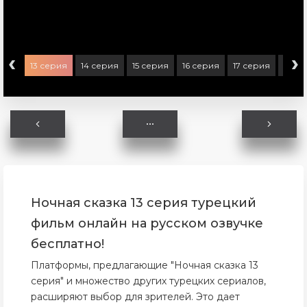
‹
›
ерия
13 серия
14 серия
15 серия
16 серия
17 серия
18 с
Ночная сказка 13 серия турецкий
фильм онлайн на русском озвучке
бесплатно!
Платформы, предлагающие "Ночная сказка 13
серия" и множество других турецких сериалов,
расширяют выбор для зрителей. Это дает