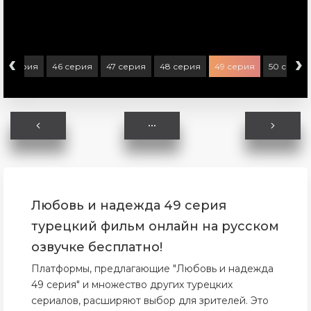
‹
›
45 серия
46 серия
47 серия
48 серия
49 серия
50 серия
Любовь и надежда 49 серия
турецкий фильм онлайн на русском
озвучке бесплатно!
Платформы, предлагающие "Любовь и надежда
49 серия" и множество других турецких
сериалов, расширяют выбор для зрителей. Это